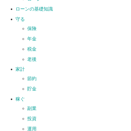
ローンの基礎知識
守る
保険
年金
税金
老後
家計
節約
貯金
稼ぐ
副業
投資
運用