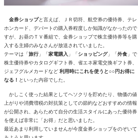
金券ショップ
と言えば、ＪＲ切符、航空券の優待券、テレ
ホンカード、デパートの購入券程度しか知識がなかったので
すが、お昼のＴＶ番組で、金券ショップで株主優待券等を購
入する主婦のみなさんが放送されていました。
テーマは「
旅行
」「
家電購入
」「
ショッピング
」「
外食
」で
株主優待券やカタログギフト券、省エネ家電交換ギフト券、
ジェフグルメカードなど
利用時にこれを使うと○○円お得に
なる！
といった内容でした。
かしこく使った結果としてヘソクリを貯めたり、物価の値
上がりや消費増税の対抗策としての節約などおすすめの情報
が公開され、あらためて自分の生活スタイルにあった優待券
を使えば非常に「お得」だと思いました。
最近あまり利用していませんが今度金券ショップをのぞいて
みようと思います。