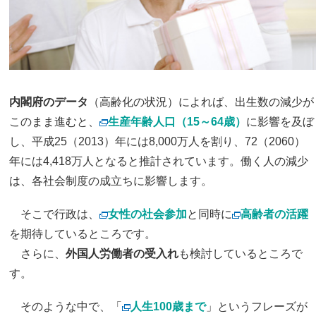
内閣府のデータ
（高齢化の状況）によれば、出生数の減少が
このまま進むと、
生産年齢人口（15～64歳）
に影響を及ぼ
し、平成25（2013）年には8,000万人を割り、72（2060）
年には4,418万人となると推計されています。働く人の減少
は、各社会制度の成立ちに影響します。
そこで行政は、
女性の社会参加
と同時に
高齢者の活躍
を期待しているところです。
さらに、
外国人労働者の受入れ
も検討しているところで
す。
そのような中で、「
人生100歳まで
」というフレーズが