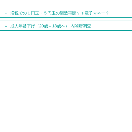
増税での１円玉・５円玉の製造再開ｖｓ電子マネー？
成人年齢下げ（20歳→18歳へ） 内閣府調査