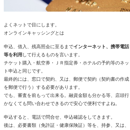
よくネットで目にします。
オンラインキャッシング
とは
申込、借入、残高照会に至るまで
インターネット、携帯電話
等を利用
して行えるものを言います。
チケット購入・航空券・ＪＲ指定券・ホテルの予約等のネッ
ト申込と同じです。
最終的には、
窓口で契約、又は、郵便で契約（契約書の作成
を郵便で行う）する
必要があります。
でも、審査を前もって出来る。融資金額も分かる等、店頭行
かなくても問い合わせできるので安心で便利ですよね。
申込すると、電話で問合せ、申込確認をしてきます。
後は、
必要書類（免許証・健康保険証）等
を、持参、又は、