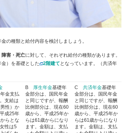
年金の種類と給付内容を検討しましょう。
・障害・死亡
に対して、それぞれ給付の種類があります。
年金）を基礎とした
2階建て
となっています。（共済年
金
B
厚生年金
基礎年
C
共済年金
基礎年
の年金支払
金部分は、国民年金
金部分は、国民年金
。支給は
と同じですが、報酬
と同じですが、報酬
（男性）か
比例部分は、現在60
比例部分は、現在60
平成25年
歳から、平成25年か
歳から、平成25年か
歳からとな
らは61歳からになり
らは61歳からになり
女性は5
ます。金額は、支払
ます。金額は、支払