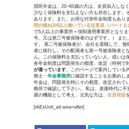
国民年金は、20~60歳の方は、全員加入しな
少なく保険料を支払えない方も存在します。
あります。また、お得な付加年金制度もありま
間の概ね3/4以上働いている従業員（パートも
で5人以上の事業所＝強制適用事業所となりま
号、又は第三号被保険者のはずです。） また
す。 第二号被保険者が、会社を退職して、無
者に移行し、その配偶者も第一号被保険者と
ん。この保険料を支払っていない人、或いは
各年金制度は問題発生の都度、改定（特例で
が違っています
。このページで案内している
務士・
年金事務所
に確認することをお薦めし
年金は、問題発生時にその都度、改定されて
務所で確認して下さい。 私は、老後時代に不
避の機能として考え、元気な方は、
生涯現役
[vkExUnit_ad area=after]