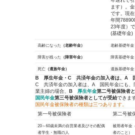
年遅れで引
ます）。金
です。現在
年間7889
23年度）
(基礎年金)
高齢になった
（老齢年金）
老齢基礎年金
障害が残った
（障害年金）
障害基礎年金
死亡
（遺族年金）
遺族基礎年金
B 厚生年金・C 共済年金の加入者は、A 
C 共済年金の加入者は、A 国民年金にも、
業主婦の場合、
B
厚生年金
第二号被保険者
国民年金
第三号被保険者として
が受給
できま
国民年金被保険者の種類は三つあります。
第一号被保険者
第二号被
20～60歳未満の自営業者及びその配偶
被用者年金
者学生・無職の人
者のこと）