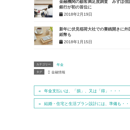
金融機関の顧客満足度調査 みずほ信
銀行が初の首位に
2018年2月19日
新年に伏見稲荷大社での賽銭開きに外
紙幣も
2018年1月15日
カテゴリー
年金
タグ
金融情報
年金支払いは、「損」、又は「得」・・・
結婚・住宅と生活プラン設計には、準備も・・