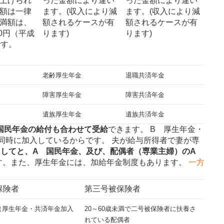
上げられ
った金額により違い
った金額により違い
額は一律
ます。(収入により減
ます。(収入により減
満額は、
額されるケースが有
額されるケースが有
00円（平成
ります)
ります)
です。
老齢厚生年金
退職共済年金
障害厚生年金
障害共済年金
遺族厚生年金
遺族共済年金
国民年金の給付も合わせて受給
できます。 B 厚生年金・
同時に加入しているからです。 夫が給与所得者で妻が専
として
と、A 国民年金、及び、配偶者（専業主婦）のA
す。また、厚生年金には、加給年金制度もあります。
一方
保険者
第三号被保険者
（厚生年金・共済年金加入
20～60歳未満で二号被保険者に扶養さ
れている配偶者