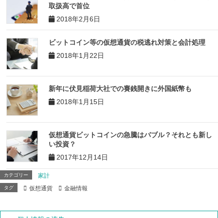
取扱高で首位
2018年2月6日
ビットコイン等の仮想通貨の税逃れ対策と会計処理
2018年1月22日
新年に伏見稲荷大社での賽銭開きに外国紙幣も
2018年1月15日
仮想通貨ビットコインの急騰はバブル？それとも新し
い投資？
2017年12月14日
カテゴリー
家計
タグ
仮想通貨
金融情報