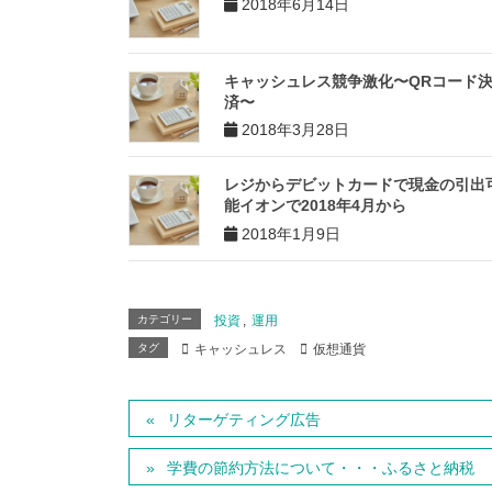
2018年6月14日
キャッシュレス競争激化〜QRコード
済〜
2018年3月28日
レジからデビットカードで現金の引出
能イオンで2018年4月から
2018年1月9日
カテゴリー
投資
,
運用
タグ
キャッシュレス
仮想通貨
リターゲティング広告
学費の節約方法について・・・ふるさと納税