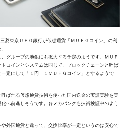
、三菱東京ＵＦＧ銀行が仮想通貨「ＭＵＦＧコイン」の利
た。
、グループの地銀にも拡大する予定のようです。ＭＵＦ
ットコインとシステムは同じで、ブロックチェーンと呼ば
と一定にして「１円＝１ＭＵＦＧコイン」とするようで
呼ばれる仮想通貨技術を使った国内送金の実証実験を実
用化へ前進しそうです。各メガバンクも技術検証中のよう
や外国通貨と違って、交換比率が一定というのは安心で