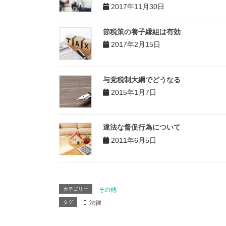
2017年11月30日
節税策の養子縁組は有効
2017年2月15日
与党税制大綱でどうなる
2015年1月7日
違法な督促行為について
2011年6月5日
カテゴリー
その他
タグ
法律