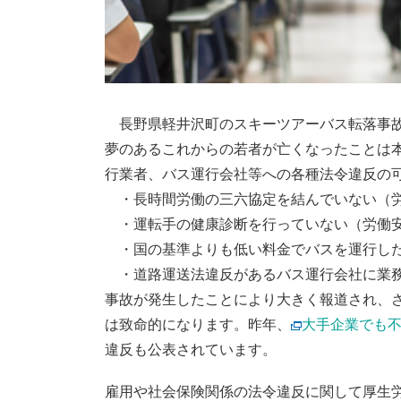
長野県軽井沢町のスキーツアーバス転落事故
夢のあるこれからの若者が亡くなったことは
行業者、バス運行会社等への各種法令違反の
・長時間労働の三六協定を結んでいない（
・運転手の健康診断を行っていない（労働
・国の基準よりも低い料金でバスを運行し
・道路運送法違反があるバス運行会社に業務
事故が発生したことにより大きく報道され、
は致命的になります。昨年、
大手企業でも
違反も公表されています。
雇用や社会保険関係の法令違反に関して厚生