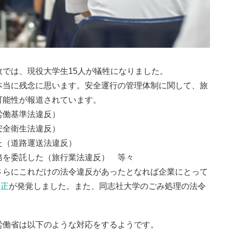
では、現役大学生15人が犠牲になりました。
本当に残念に思います。安全運行の管理体制に関して、旅
可能性が報道されています。
労働基準法違反）
安全衛生法違反）
た（道路運送法違反）
を委託した（旅行業法違反） 等々
さらにこれだけの法令違反があったとなれば企業にとって
不正
が発覚しました。また、同志社大学のごみ処理の法令
労働省は以下のような対応をするようです。