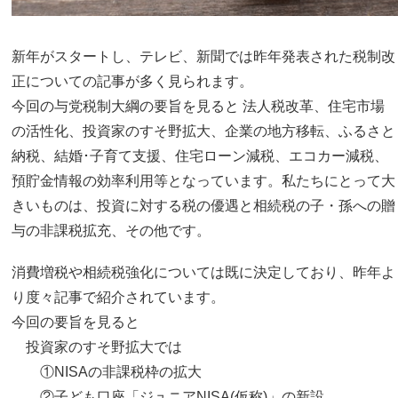
新年がスタートし、テレビ、新聞では昨年発表された税制改
正についての記事が多く見られます。
今回の与党税制大綱の要旨を見ると 法人税改革、住宅市場
の活性化、投資家のすそ野拡大、企業の地方移転、ふるさと
納税、結婚･子育て支援、住宅ローン減税、エコカー減税、
預貯金情報の効率利用等となっています。私たちにとって大
きいものは、投資に対する税の優遇と相続税の子・孫への贈
与の非課税拡充、その他です。
消費増税や相続税強化については既に決定しており、昨年よ
り度々記事で紹介されています。
今回の要旨を見ると
投資家のすそ野拡大では
①NISAの非課税枠の拡大
②子ども口座「ジュニアNISA(仮称)」の新設