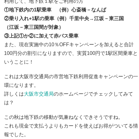
利用して、地下鉄１駅をご利用の方
①地下鉄内の1駅乗車 （例）心斎橋－なんば
②乗り入れ+1駅の乗車（例）千里中央→江坂－東三国
（江坂－東三国間が対象）
③上記①か②に加えて赤バス乗車
また、現在実施中の10％OFFキャンペーンを加えると合計
100円分の割引になりますので、実質100円で1駅区間乗車と
いうことに！
これは大阪市交通局の市営地下鉄利用促進キャンペーンの一
環になります。
詳しくは
大阪市交通局
のホームページでチェックしてみて
は？
この秋は地下鉄の移動が気兼ねなくできそうですね。
これも現金で支払うよりもカードを使えばお得がついてる情
報でした。